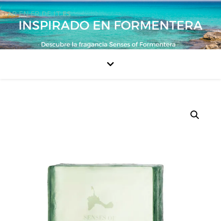
AR
EN
FR
DE
IT
ES